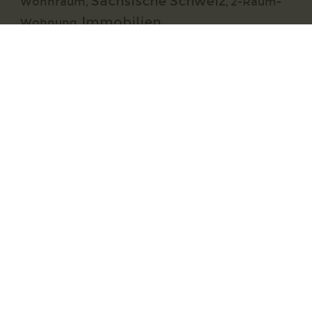
Sächsische Schweiz
Wohnraum
,
,
2-Raum-
Immobilien
Wohnung
,
,
Hausverwaltung
Wohnungsgenossenschaft
,
,
Vermietung
Impressum
Datenschutz
Webdesign & Seo
www.myartside.de