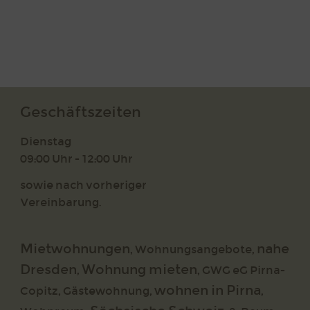
Geschäftszeiten
Dienstag
09:00 Uhr - 12:00 Uhr
sowie nach vorheriger
Vereinbarung.
Mietwohnungen
nahe
,
Wohnungsangebote
,
Dresden
Wohnung mieten
,
,
GWG eG Pirna-
wohnen in Pirna
Copitz
,
Gästewohnung
,
,