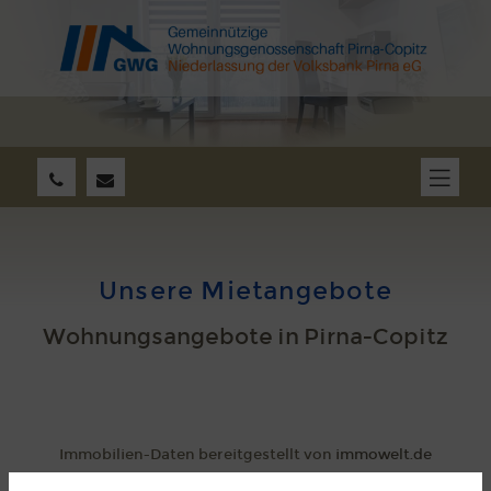
Unsere Mietangebote
Wohnungsangebote in Pirna-Copitz
Immobilien-Daten bereitgestellt von
immowelt.de