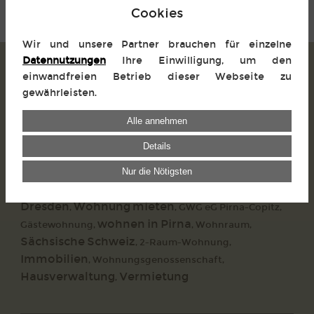
Cookies
Wir und unsere Partner brauchen für einzelne
Datennutzungen
Ihre Einwilligung, um den
Geschäftszeiten
einwandfreien Betrieb dieser Webseite zu
Dienstag
gewährleisten.
09:00 Uhr - 12:00 Uhr
Alle annehmen
sowie nach vorheriger
Vereinbarung.
Details
Nur die Nötigsten
Mietwohnungen
nahe
,
Wohnungsangebote
,
Dresden
Wohnung mieten
,
,
GWG eG Pirna-Copitz
,
wohnen in Pirna
Gästewohnung
,
,
Wohnraum
,
Sächsische Schweiz
,
2-Raum-Wohnung
,
Immobilien
,
Wohnungsgenossenschaft
,
Hausverwaltung
Vermietung
,