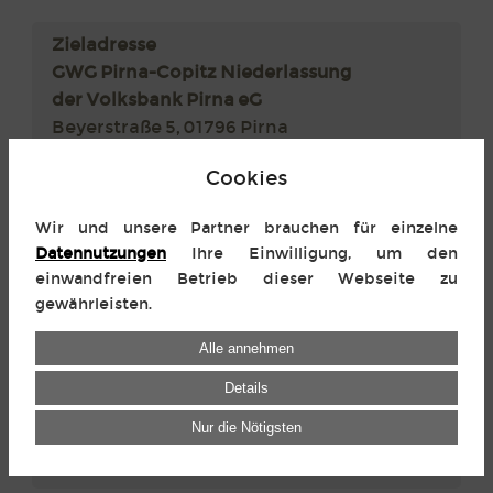
Zieladresse
GWG Pirna-Copitz Niederlassung
der Volksbank Pirna eG
Beyerstraße 5, 01796 Pirna
Cookies
Route mit Google Maps planen
Wir und unsere Partner brauchen für einzelne
Datennutzungen
Ihre Einwilligung, um den
einwandfreien Betrieb dieser Webseite zu
gewährleisten.
Alle annehmen
Details
Nur die Nötigsten